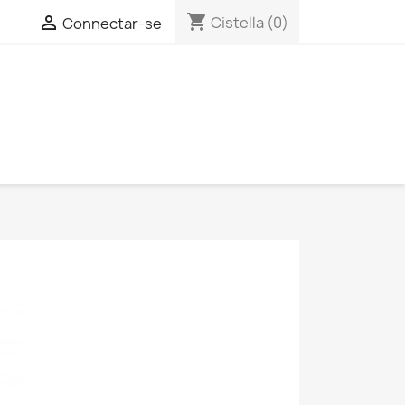
shopping_cart

Cistella
(0)
Connectar-se