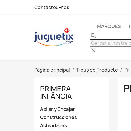
Contacteu-nos
MARQUES
T
search
clear
Pàgina principal
Tipus de Producte
Pr
P
PRIMERA
INFÀNCIA
Apilar y Encajar
Construcciones
Actividades