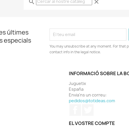
search
clear
es últimes
es especials
You may unsubscribe at any moment. For that p
contact info in the legal notice.
INFORMACIÓ SOBRE LA B
Juguetix
España
Envia'ns un correu:
pedidos@totideas.com
Facebook
Twitter
EL VOSTRE COMPTE