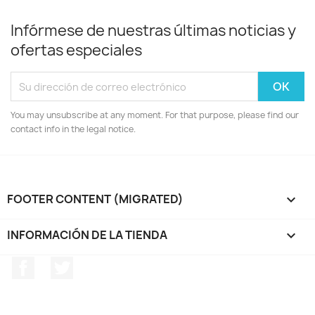
Infórmese de nuestras últimas noticias y
ofertas especiales
You may unsubscribe at any moment. For that purpose, please find our
contact info in the legal notice.
FOOTER CONTENT (MIGRATED)

INFORMACIÓN DE LA TIENDA
keyboard_arrow_down
Facebook
Twitter