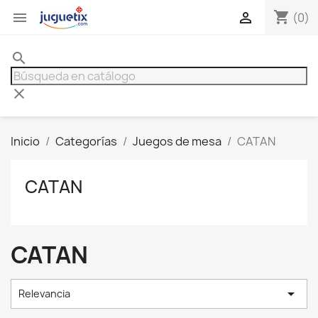
shopping_cart


(0)
search
clear
Inicio
Categorías
Juegos de mesa
CATAN
CATAN
CATAN

Relevancia