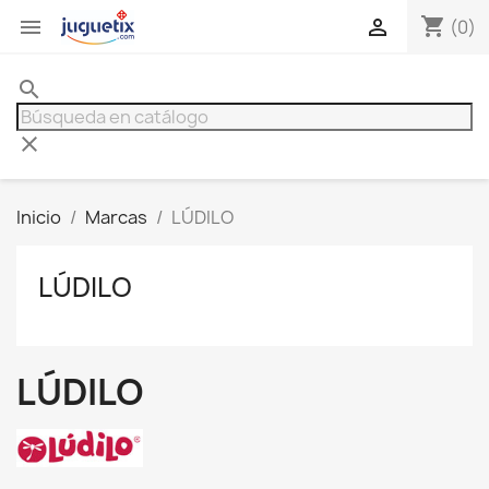
shopping_cart


(0)
search
clear
Inicio
Marcas
LÚDILO
LÚDILO
LÚDILO