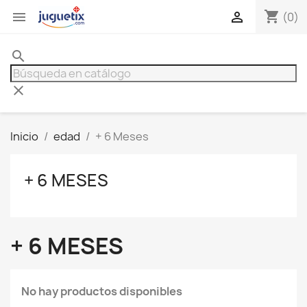
shopping_cart


(0)
search
clear
Inicio
edad
+ 6 Meses
+ 6 MESES
+ 6 MESES
No hay productos disponibles