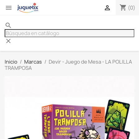
shopping_cart


(0)
search
clear
Inicio
Marcas
Devir - Juego de Mesa - LA POLILLA
TRAMPOSA