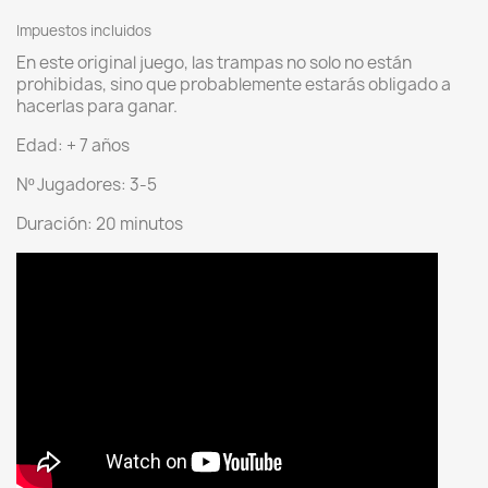
Impuestos incluidos
En este original juego, las trampas no solo no están
prohibidas, sino que probablemente estarás obligado a
hacerlas para ganar.
Edad: + 7 años
Nº Jugadores: 3-5
Duración: 20 minutos